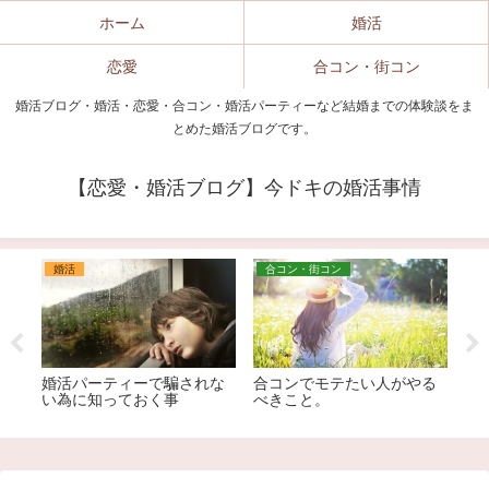
ホーム
婚活
恋愛
合コン・街コン
婚活ブログ・婚活・恋愛・合コン・婚活パーティーなど結婚までの体験談をま
とめた婚活ブログです。
【恋愛・婚活ブログ】今ドキの婚活事情
婚活
合コン・街コン
婚
恋
婚活パーティーで騙されな
合コンでモテたい人がやる
街
い為に知っておく事
べきこと。