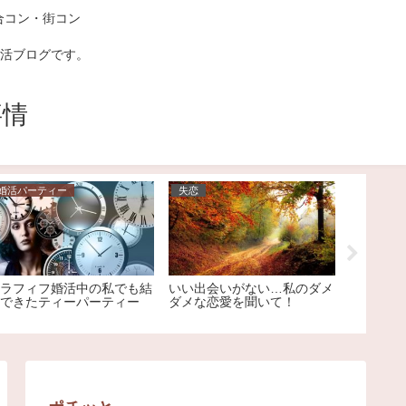
合コン・街コン
活ブログです。
事情
婚活パーティー
失恋
恋愛
ラフィフ婚活中の私でも結
いい出会いがない…私のダメ
こんな彼
できたティーパーティー
ダメな恋愛を聞いて！