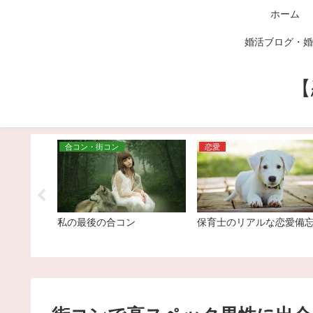
ホーム
婚活ブログ・婚
【
合コン・街コン
恋愛
レだなと思
私の最後の合コン
保育士のリアルな恋愛備