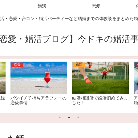
婚活
恋愛
活・恋愛・合コン・婚活パーティーなど結婚までの体験談をまとめた婚
恋愛・婚活ブログ】今ドキの婚活
恋愛
婚活
忘録
バツイチ子持ちアラフォーの
結婚相談所で婚活初めてみま
ア
恋愛事情
した！
婚