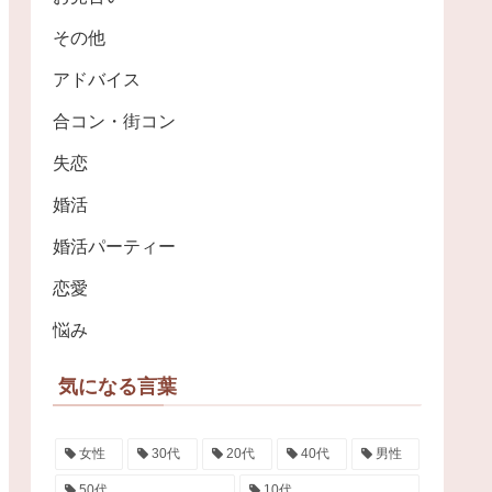
その他
アドバイス
合コン・街コン
失恋
婚活
婚活パーティー
恋愛
悩み
気になる言葉
女性
30代
20代
40代
男性
50代
10代