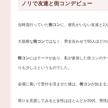
ノリで友達と街コンデビュー
当時流行っていた
街コン
に、彼氏がいない友達と2
大規模な
街コン
ではなく、男女合わせて60人ほど
街コン
にはテーマがあり、私が参加した街コンのテ
りも少し上というものでした。
会場に着いて受付を済ませた後は、
街コン
が始まる
周りを見渡してみると女性はほとんどが20代、男性