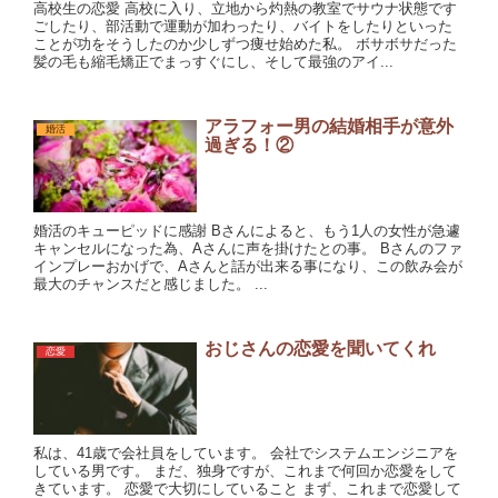
高校生の恋愛 高校に入り、立地から灼熱の教室でサウナ状態です
ごしたり、部活動で運動が加わったり、バイトをしたりといった
ことが功をそうしたのか少しずつ痩せ始めた私。 ボサボサだった
髪の毛も縮毛矯正でまっすぐにし、そして最強のアイ...
アラフォー男の結婚相手が意外
婚活
過ぎる！②
婚活のキューピッドに感謝 Bさんによると、もう1人の女性が急遽
キャンセルになった為、Aさんに声を掛けたとの事。 Bさんのファ
インプレーおかげで、Aさんと話が出来る事になり、この飲み会が
最大のチャンスだと感じました。 ...
おじさんの恋愛を聞いてくれ
恋愛
私は、41歳で会社員をしています。 会社でシステムエンジニアを
している男です。 まだ、独身ですが、これまで何回か恋愛をして
きています。 恋愛で大切にしていること まず、これまで恋愛して