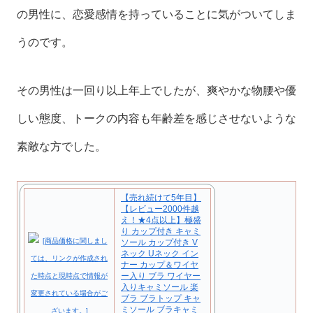
の男性に、恋愛感情を持っていることに気がついてしま
うのです。
その男性は一回り以上年上でしたが、爽やかな物腰や優
しい態度、トークの内容も年齢差を感じさせないような
素敵な方でした。
【売れ続けて5年目】
【レビュー2000件越
え！★4点以上】極盛
り カップ付き キャミ
ソール カップ付き V
ネック Uネック イン
ナー カップ＆ワイヤ
ー入り ブラ ワイヤー
入りキャミソール 楽
ブラ ブラトップ キャ
ミソール ブラキャミ