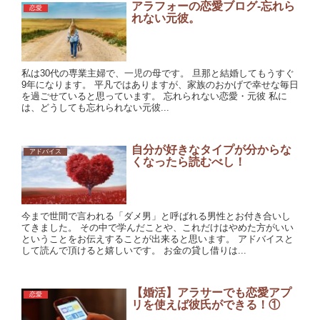
アラフォーの恋愛ブログ-忘れら
恋愛
れない元彼。
私は30代の専業主婦で、一児の母です。 旦那と結婚してもうすぐ
9年になります。 平凡ではありますが、家族のおかげで幸せな毎日
を過ごせていると思っています。 忘れられない恋愛・元彼 私に
は、どうしても忘れられない元彼...
自分が好きなタイプが分からな
アドバイス
くなったら読むべし！
今まで世間で言われる「ダメ男」と呼ばれる男性とお付き合いし
てきました。 その中で学んだことや、これだけはやめた方がいい
ということをお伝えすることが出来ると思います。 アドバイスと
して読んで頂けると嬉しいです。 お金の貸し借りは...
【婚活】アラサーでも恋愛アプ
恋愛
リを使えば彼氏ができる！①