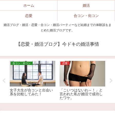
ホーム
婚活
恋愛
合コン・街コン
婚活ブログ・婚活・恋愛・合コン・婚活パーティーなど結婚までの体験談をま
とめた婚活ブログです。
【恋愛・婚活ブログ】今ドキの婚活事情
恋愛
婚活
」と
なす子の婚活＆恋愛事情④
なす子の婚活＆恋愛事情⑤
ア
功し
な
①