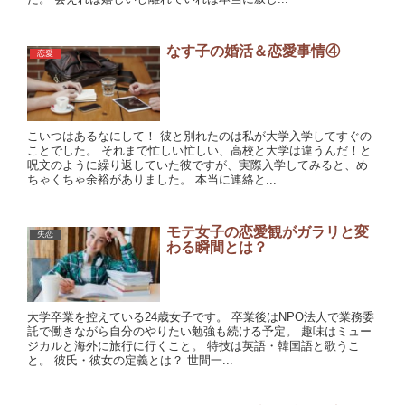
なす子の婚活＆恋愛事情④
恋愛
こいつはあるなにして！ 彼と別れたのは私が大学入学してすぐの
ことでした。 それまで忙しい忙しい、高校と大学は違うんだ！と
呪文のように繰り返していた彼ですが、実際入学してみると、め
ちゃくちゃ余裕がありました。 本当に連絡と...
モテ女子の恋愛観がガラリと変
失恋
わる瞬間とは？
大学卒業を控えている24歳女子です。 卒業後はNPO法人で業務委
託で働きながら自分のやりたい勉強も続ける予定。 趣味はミュー
ジカルと海外に旅行に行くこと。 特技は英語・韓国語と歌うこ
と。 彼氏・彼女の定義とは？ 世間一...