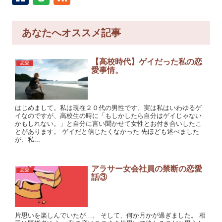
あなたへオススメ記事
【高校時代】ゲイだった私の恋
恋愛
愛事情。
はじめまして。私は現在２０代の男性です。実は私はいわゆるゲ
イなのですが、高校生の時に「もしかしたら自分はゲイじゃない
かもしれない。」と自分に言い聞かせて女性とお付き合いしたこ
とがあります。 ゲイだと信じたくなかった 先ほども述べました
が、私...
アラサー女会社員の禁断の恋愛
恋愛
話③
片思いを楽しんでいたが…。 そして、何か月かが過ぎました。 相