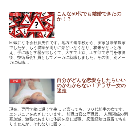
こんな50代でも結婚できたの
恋愛
か！？
50歳になる会社員男性です。地方の進学校から、実家は兼業農家
でしたが、もう農家が周りに殆どいなくなり、将来がないと考
え、手に職と学歴が欲しくて、大学で上京、工学部で専門を修得
後、技術系会社員としてメーカに就職しました。その後、別メー
カに転職...
自分がどんな恋愛をしたらいい
恋愛
のかわからない！アラサー女の
迷走
現在、専門学校に通う学生… と言っても、３０代前半の女です。
エンジニアをめざしています。 前職は官公庁職員。 人間関係の閉
塞加減、激務のあまりに体調を崩し退職。 恋愛経験は豊富でもあ
りませんが、それなりに困っ...