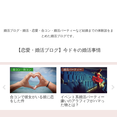
婚活ブログ・婚活・恋愛・合コン・婚活パーティーなど結婚までの体験談をま
とめた婚活ブログです。
【恋愛・婚活ブログ】今ドキの婚活事情
合コン・街コン
婚活パーティー
失
け
合コンで彼女がいる彼に恋
イベント系婚活パーティー
ア
をした件
嫌いのアラフィフがハマっ
た物とは？