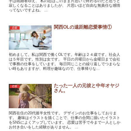
手は既婚者ゆえ、 私の恋はこのまま片思いで終わるのだと思うと
寂しくなることはありましたが、 片思いほど自由な無責任な感情
ってないですよね。 ...
関西OLの遠距離恋愛事情①
恋愛
初めまして。私は関西で働くOLです。年齢は２４歳です。社会人
は５年目です。性別は女です。 平日の月曜日から金曜日まで会社
で事務の仕事をしています。 毎日同じことの繰り返しでつまらな
い時もありますが、料理が趣味なので、仕事帰りな...
たった一人の元彼と中年オヤジ
恋愛
さん。
関西在住の20代後半女性です。 デザインのお仕事をしておりま
す。 趣味はイラストを描くことで、仕事の合間に描いたイラスト
をSNSによくアップしています。 恋愛は苦手で今まで一人としか
お付き合いをした経験がありません。 ...