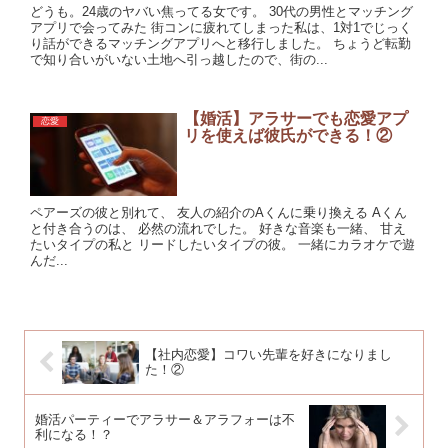
どうも。24歳のヤバい焦ってる女です。 30代の男性とマッチング
アプリで会ってみた 街コンに疲れてしまった私は、1対1でじっく
り話ができるマッチングアプリへと移行しました。 ちょうど転勤
で知り合いがいない土地へ引っ越したので、街の...
【婚活】アラサーでも恋愛アプ
恋愛
リを使えば彼氏ができる！②
ペアーズの彼と別れて、 友人の紹介のAくんに乗り換える Aくん
と付き合うのは、 必然の流れでした。 好きな音楽も一緒、 甘え
たいタイプの私と リードしたいタイプの彼。 一緒にカラオケで遊
んだ...
【社内恋愛】コワい先輩を好きになりまし
た！②
婚活パーティーでアラサー＆アラフォーは不
利になる！？