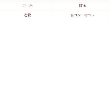
ホーム
婚活
恋愛
合コン・街コン