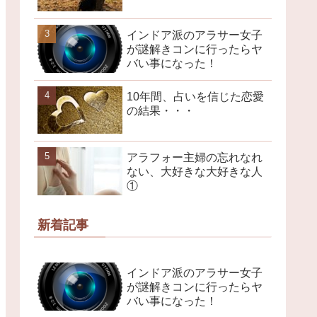
インドア派のアラサー女子
が謎解きコンに行ったらヤ
バい事になった！
10年間、占いを信じた恋愛
の結果・・・
アラフォー主婦の忘れなれ
ない、大好きな大好きな人
①
新着記事
インドア派のアラサー女子
が謎解きコンに行ったらヤ
バい事になった！