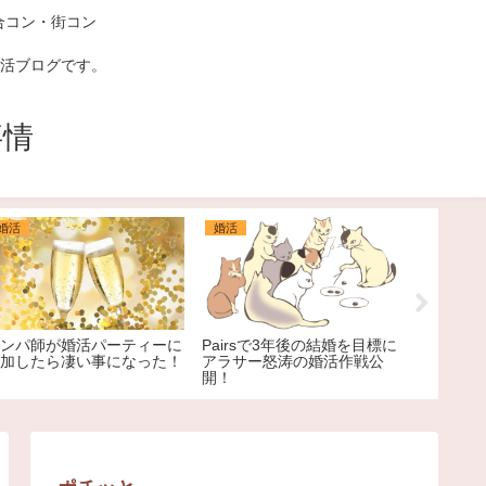
合コン・街コン
活ブログです。
事情
婚活
婚活
悩み
ンパ師が婚活パーティーに
Pairsで3年後の結婚を目標に
うつ病の
加したら凄い事になった！
アラサー怒涛の婚活作戦公
開！