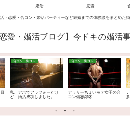
婚活
恋愛
活・恋愛・合コン・婚活パーティーなど結婚までの体験談をまとめた婚
恋愛・婚活ブログ】今ドキの婚活
合コン・街コン
合コン・街コン
に目
私、アホでアラフォーだけ
アラサーちょいモテ女子の合
ナ
ど、婚活成功しました。
コン備忘録③
参