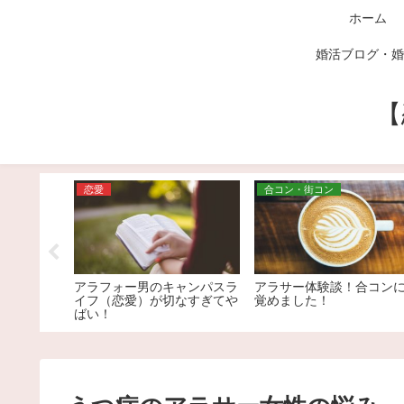
ホーム
婚活ブログ・婚
【
恋愛
合コン・街コン
目的でマッ
アラフォー男のキャンパスラ
アラサー体験談！合コン
たらヤバい
イフ（恋愛）が切なすぎてや
覚めました！
ばい！