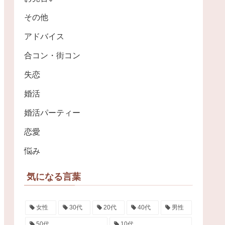
その他
アドバイス
合コン・街コン
失恋
婚活
婚活パーティー
恋愛
悩み
気になる言葉
女性
30代
20代
40代
男性
50代
10代