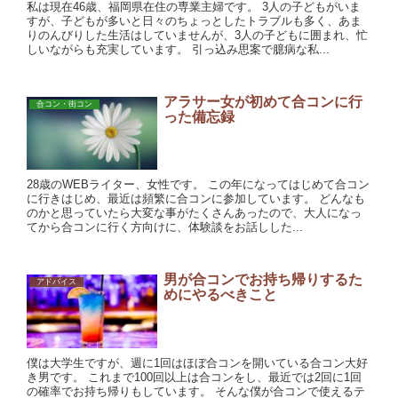
私は現在46歳、福岡県在住の専業主婦です。 3人の子どもがいま
すが、子どもが多いと日々のちょっとしたトラブルも多く、あま
りのんびりした生活はしていませんが、3人の子どもに囲まれ、忙
しいながらも充実しています。 引っ込み思案で臆病な私...
アラサー女が初めて合コンに行
合コン・街コン
った備忘録
28歳のWEBライター、女性です。 この年になってはじめて合コン
に行きはじめ、最近は頻繁に合コンに参加しています。 どんなも
のかと思っていたら大変な事がたくさんあったので、大人になっ
てから合コンに行く方向けに、体験談をお話しした...
男が合コンでお持ち帰りするた
アドバイス
めにやるべきこと
僕は大学生ですが、週に1回はほぼ合コンを開いている合コン大好
き男です。 これまで100回以上は合コンをし、最近では2回に1回
の確率でお持ち帰りもしています。 そんな僕が合コンで使えるテ