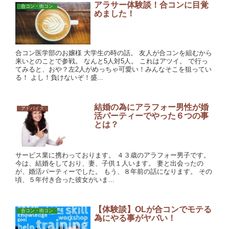
アラサー体験談！合コンに目覚
合コン・街コン
めました！
合コン医学部のお嬢様 大学生の時の話。 友人が合コンを組むから
来いとのことで参戦。 なんと5人対5人。 これはアツイ。 で行っ
てみると、おや？左2人がめっちゃ可愛い！みんなそこを狙ってい
る！ よし！負けないぞ！盛...
結婚の為にアラフォー男性が婚
アドバイス
活パーティーでやった６つの事
とは？
サービス業に携わっております。 ４３歳のアラフォー男子です。
今は、結婚をしており、妻、子供１人います。 妻と出会ったの
が、婚活パーティーでした。 もう、８年前の話になります。 その
頃、５年付き合った彼女がいま...
【体験談】OLが合コンでモテる
合コン・街コン
為にやる事がヤバい！