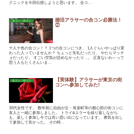
クニックを今回伝授しようと思います。 合コ...
婚活アラサーの合コン必勝法！
合コン・街コン
②
十人十色の合コン！？ 1つの合コンにつき、 1人ぐらいやっぱり変
わった人っていませんか？ ちょっと失礼だったり、 やたらマッチ
ョだったり、 すごい空気が読めなかったり…。 正直ないわ～って
思う人もたくさんいま...
【実体験】アラサーが東京の街
合コン・街コン
コンへ参加してみた!
30代女性です。 数年前に自由が丘・有楽町等の都心部の街コンに
友人と一緒に参加しました。 トライ&エラーを繰り返しながら
も、楽しく参加し今では良い思い出になっています。 勇気を出し
て参加して良かった。 その時...