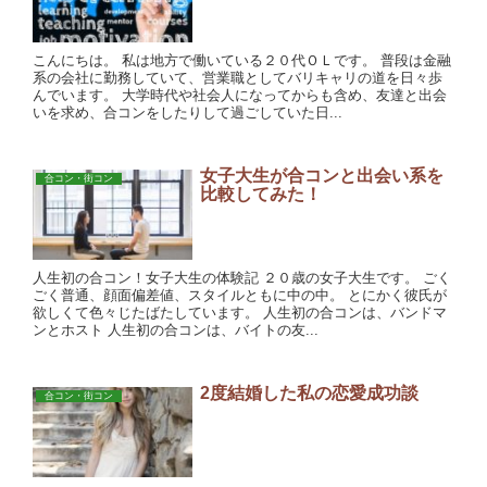
こんにちは。 私は地方で働いている２０代ＯＬです。 普段は金融
系の会社に勤務していて、営業職としてバリキャリの道を日々歩
んでいます。 大学時代や社会人になってからも含め、友達と出会
いを求め、合コンをしたりして過ごしていた日...
女子大生が合コンと出会い系を
合コン・街コン
比較してみた！
人生初の合コン！女子大生の体験記 ２０歳の女子大生です。 ごく
ごく普通、顔面偏差値、スタイルともに中の中。 とにかく彼氏が
欲しくて色々じたばたしています。 人生初の合コンは、バンドマ
ンとホスト 人生初の合コンは、バイトの友...
2度結婚した私の恋愛成功談
合コン・街コン