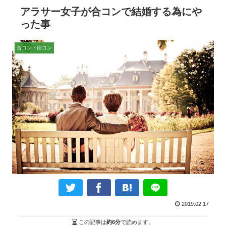
アラサー女子が合コンで結婚する為にや
った事
合コン・街コン
2019.02.17
この記事は
約6分
で読めます。