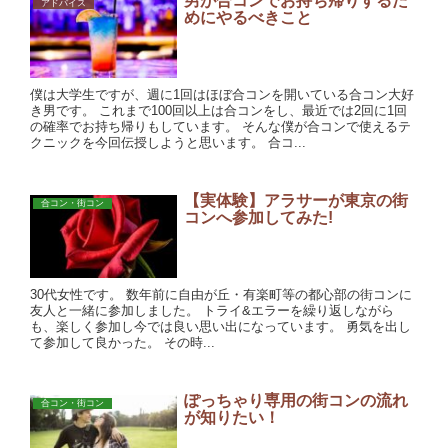
男が合コンでお持ち帰りするた
アドバイス
めにやるべきこと
僕は大学生ですが、週に1回はほぼ合コンを開いている合コン大好
き男です。 これまで100回以上は合コンをし、最近では2回に1回
の確率でお持ち帰りもしています。 そんな僕が合コンで使えるテ
クニックを今回伝授しようと思います。 合コ...
【実体験】アラサーが東京の街
合コン・街コン
コンへ参加してみた!
30代女性です。 数年前に自由が丘・有楽町等の都心部の街コンに
友人と一緒に参加しました。 トライ&エラーを繰り返しながら
も、楽しく参加し今では良い思い出になっています。 勇気を出し
て参加して良かった。 その時...
ぽっちゃり専用の街コンの流れ
合コン・街コン
が知りたい！