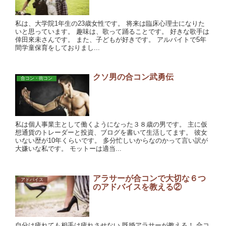
私は、大学院1年生の23歳女性です。 将来は臨床心理士になりた
いと思っています。 趣味は、歌って踊ることです。 好きな歌手は
倖田來未さんです。 また、子どもが好きです。 アルバイトで5年
間学童保育をしておりまし...
クソ男の合コン武勇伝
合コン・街コン
私は個人事業主として働くようになった３８歳の男です。 主に仮
想通貨のトレーダーと投資、ブログを書いて生活してます。 彼女
いない歴が10年くらいです。 多分忙しいからなのかって言い訳が
大嫌いな私です。 モットーは適当...
アラサーが合コンで大切な６つ
アドバイス
のアドバイスを教える②
自分は疲れても相手は疲れさせない 既婚アラサーが教える！ 合コ