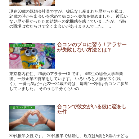
現在30歳の既婚会社員ですが、彼氏なし産まれた歴だった私は、
24歳の時から出会いを求めて街コンへ参加を始めました。 彼氏い
ない歴が長かったため結婚への危機感を感じていましたが、当時
の職場は女だらけで全く出会いがありませんでした。 ...
合コンのプロに習う！アラサー
合コン・街コン
が失敗しない方法とは？
東京都内在住、26歳のアラサーOLです。 4年生の総合大学卒業
後、一般企業の営業をしています。 いろいろと人脈が広く(浅
く)、一番元気だった22〜24歳の時は、毎週1〜2回は合コンに参加
していました。 そのうち半分くらいの...
合コンで彼女がいる彼に恋をし
合コン・街コン
た件
30代後半女性です。 20代後半で結婚し、現在は5歳と8歳の子ども