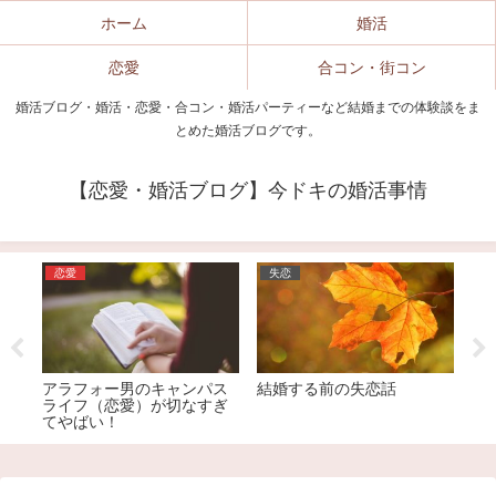
ホーム
婚活
恋愛
合コン・街コン
婚活ブログ・婚活・恋愛・合コン・婚活パーティーなど結婚までの体験談をま
とめた婚活ブログです。
【恋愛・婚活ブログ】今ドキの婚活事情
恋愛
失恋
婚活
アラフォー男のキャンパス
結婚する前の失恋話
アラサー
ライフ（恋愛）が切なすぎ
してみた
てやばい！