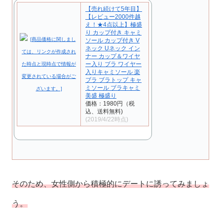
【売れ続けて5年目】
【レビュー2000件越
え！★4点以上】極盛
り カップ付き キャミ
ソール カップ付き V
ネック Uネック イン
ナー カップ＆ワイヤ
ー入り ブラ ワイヤー
入りキャミソール 楽
ブラ ブラトップ キャ
ミソール ブラキャミ
美盛 極盛り
価格：1980円（税
込、送料無料)
(2019/4/22時点)
そのため、女性側から積極的にデートに誘ってみましょ
う。