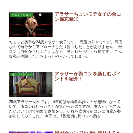
アラサーちょいモテ女子の合コ
合コン・街コン
ン備忘録①
ちょっと奥手な24歳アラサー女子です。 恋愛は好きですが、臆病
なので自分からアプローチしたり告白したことがありません。 合
コンも自分から行くことはなく、誘われたら行く程度です。 こん
な私が体験した、ちょっとやらかしてしまっ...
アラサーが街コンを楽しむポイ
合コン・街コン
ントを紹介！
29歳アラサー女性です。 4年前は結構飲み歩くのが趣味になって
いて、街コンは行ったことが無かったのですが、友人が行ってみ
たいというので初めて参加をし、それを皮切り街コンに何度か参
加をしてみました。 今回は、1番最初に街コンへ胸を...