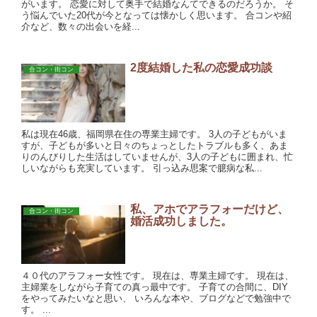
がいます。 恋愛に対して奥手で結婚なんてできるのだろうか。 そ
う悩んでいた20代が今となっては懐かしく思います。 合コンや紹
介など、数々の出会いを経...
2度結婚した私の恋愛成功談
合コン・街コン
私は現在46歳、福岡県在住の専業主婦です。 3人の子どもがいま
すが、子どもが多いと日々のちょっとしたトラブルも多く、あま
りのんびりした生活はしていませんが、3人の子どもに囲まれ、忙
しいながらも充実しています。 引っ込み思案で臆病な私...
私、アホでアラフォーだけど、
合コン・街コン
婚活成功しました。
４０代のアラフォー女性です。 現在は、専業主婦です。 現在は、
主婦業をしながら子育ての真っ最中です。 子育ての合間に、DIY
をやってみたいなと思い、 いろんな本や、ブログなどで勉強中で
す。 ...