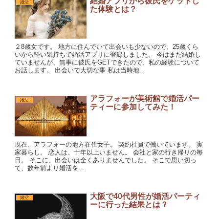
結婚アプリから彼氏をゲットし
婚活
た体験とは？
２8歳女です。 地方に住んでいて出会いも少ないので、25歳くら
いから軽い気持ちで婚活アプリに登録しました。 今はまだ結婚し
ていませんが、無事に彼氏をGETできたので、私の経験について
お話します。 出会いで大切な事 私は当時地...
アラフォーが美術館で婚活パー
婚活
ティーに参加してみた！
現在、アラフォーの地方在住女子。 契約社員で働いています。 実
家暮らし。 恋人は、十年以上いません。 会社と家の行き帰りの毎
日。 そこに、出会いは全くありませんでした。 そこで思い切っ
て、数年前より婚活を...
大阪で40代男性が婚活パーティ
婚活
ーに行った結果とは？