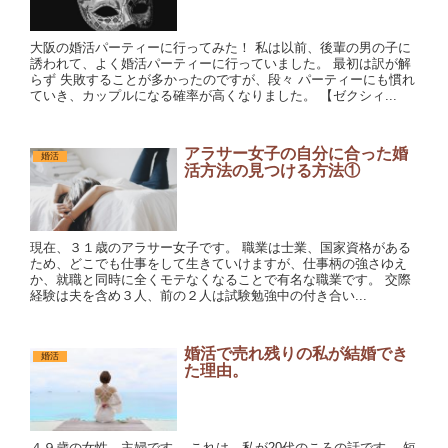
大阪の婚活パーティーに行ってみた！ 私は以前、後輩の男の子に
誘われて、よく婚活パーティーに行っていました。 最初は訳が解
らず 失敗することが多かったのですが、段々 パーティーにも慣れ
ていき、カップルになる確率が高くなりました。 【ゼクシィ...
アラサー女子の自分に合った婚
婚活
活方法の見つける方法①
現在、３１歳のアラサー女子です。 職業は士業、国家資格がある
ため、どこでも仕事をして生きていけますが、仕事柄の強さゆえ
か、就職と同時に全くモテなくなることで有名な職業です。 交際
経験は夫を含め３人、前の２人は試験勉強中の付き合い...
婚活で売れ残りの私が結婚でき
婚活
た理由。
４９歳の女性、主婦です。 これは、私が20代のころの話です。 短