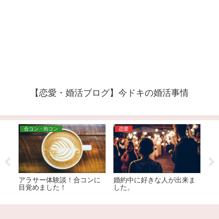
【恋愛・婚活ブログ】今ドキの婚活事情
合コン・街コン
恋愛
そ
の
アラサー体験談！合コンに
婚約中に好きな人が出来ま
こ
目覚めました！
した。