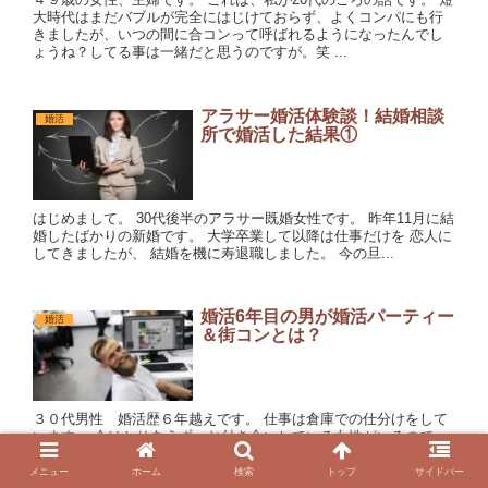
大時代はまだバブルが完全にはじけておらず、よくコンパにも行
きましたが、いつの間に合コンって呼ばれるようになったんでし
ょうね？してる事は一緒だと思うのですが。笑 ...
アラサー婚活体験談！結婚相談
婚活
所で婚活した結果①
はじめまして。 30代後半のアラサー既婚女性です。 昨年11月に結
婚したばかりの新婚です。 大学卒業して以降は仕事だけを 恋人に
してきましたが、 結婚を機に寿退職しました。 今の旦...
婚活6年目の男が婚活パーティー
婚活
＆街コンとは？
３０代男性 婚活歴６年越えです。 仕事は倉庫での仕分けをして
います。 今はとりあえず、お付き合いしている女性がいるので、
落ち着いているのですが、婚活中の体験談だけは多いので、こち
らに記載させていただきます。 婚活パーティ...
メニュー
ホーム
検索
トップ
サイドバー