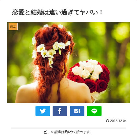
恋愛と結婚は違い過ぎてヤバい！
婚活
2018.12.04
この記事は
約6分
で読めます。