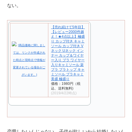
ない。
【売れ続けて5年目】
【レビュー2000件越
え！★4点以上】極盛
り カップ付き キャミ
ソール カップ付き V
ネック Uネック イン
ナー カップ＆ワイヤ
ー入り ブラ ワイヤー
入りキャミソール 楽
ブラ ブラトップ キャ
ミソール ブラキャミ
美盛 極盛り
価格：1980円（税
込、送料無料)
(2019/4/22時点)
恋愛したいんじゃない、子供が欲しいから結婚したいん