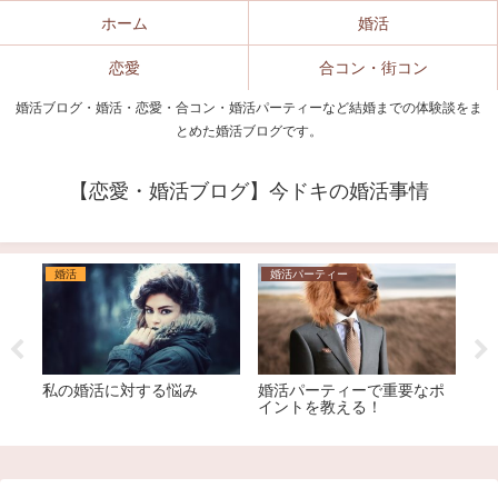
ホーム
婚活
恋愛
合コン・街コン
婚活ブログ・婚活・恋愛・合コン・婚活パーティーなど結婚までの体験談をま
とめた婚活ブログです。
【恋愛・婚活ブログ】今ドキの婚活事情
婚活
婚活パーティー
婚
デ
私の婚活に対する悩み
婚活パーティーで重要なポ
結
り
イントを教える！
ま