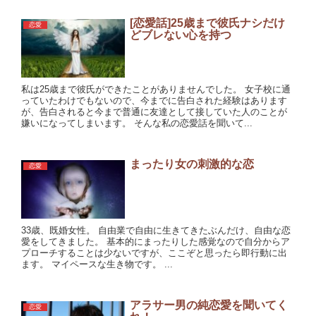
[恋愛話]25歳まで彼氏ナシだけ
恋愛
どブレない心を持つ
私は25歳まで彼氏ができたことがありませんでした。 女子校に通
っていたわけでもないので、今までに告白された経験はあります
が、告白されると今まで普通に友達として接していた人のことが
嫌いになってしまいます。 そんな私の恋愛話を聞いて...
まったり女の刺激的な恋
恋愛
33歳、既婚女性。 自由業で自由に生きてきたぶんだけ、自由な恋
愛をしてきました。 基本的にまったりした感覚なので自分からア
プローチすることは少ないですが、ここぞと思ったら即行動に出
ます。 マイペースな生き物です。 ...
アラサー男の純恋愛を聞いてく
恋愛