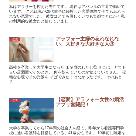
私はアラサーを控えた男性です。 現在はアパレルの世界で働いて
います。 これは私が20代前半に経験した恋愛体験で今でも忘れら
れない恋愛でした。 彼女はとても優しくいつも笑顔でとにかく私
の利用的な彼女だと信じていまし...
アラフォー主婦の忘れなれな
恋愛
い、大好きな大好きな人③
高校を卒業して大学生になった １９歳のわたし⑤ そこは、とても
古い居酒屋でそのとき、 何を飲んでいたのか覚えていません。 複
雑な心境でその光景を そばでみたくはなかったです。 そのあと、
２...
【恋愛】アラフォー女性の婚活
恋愛
アプリ奮闘記！
大学を卒業してから17年間の社会人を経て、昨年から看護専門学
校に通い看護師を目指している、41歳女性です。 10年前に離婚を