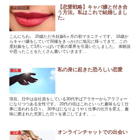
【恋愛戦略】キャバ嬢と付き合
アドバイス
う方法。私はこれで結婚しまし
た。
こんにちわ。 20歳ただ今妊娠6ヶ月の初マタニティです。 18歳か
らキャバ嬢をしていて同棲をきっかけに地元に帰ってきて、この
度妊娠をして3月いっぱいで夜の業界を引退いたしました。 体験談
や思ったことをたくさん書いていきます...
私の身に起きた恐ろしい恋愛
恋愛
現在、日中は会社員をしている30代半ばアラサーからアラフォー
になりつつある女性です。 20代の頃はこれといった趣味もなく仕
事に追われる日々。 30半ばになりようやく仕事の仕方を変え、趣
味に囲まれた充実した日々を過ごしてます。 ...
オンラインチャットでの出会い
恋愛