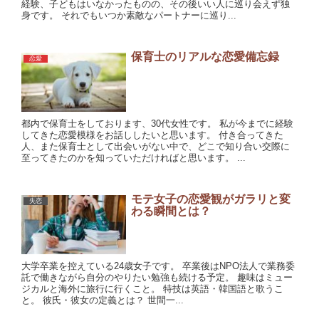
経験、子どもはいなかったものの、その後いい人に巡り会えず独
身です。 それでもいつか素敵なパートナーに巡り...
保育士のリアルな恋愛備忘録
恋愛
都内で保育士をしております、30代女性です。 私が今までに経験
してきた恋愛模様をお話ししたいと思います。 付き合ってきた
人、また保育士として出会いがない中で、どこで知り合い交際に
至ってきたのかを知っていただければと思います。 ...
モテ女子の恋愛観がガラリと変
失恋
わる瞬間とは？
大学卒業を控えている24歳女子です。 卒業後はNPO法人で業務委
託で働きながら自分のやりたい勉強も続ける予定。 趣味はミュー
ジカルと海外に旅行に行くこと。 特技は英語・韓国語と歌うこ
と。 彼氏・彼女の定義とは？ 世間一...