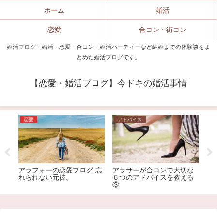
ホーム
婚活
恋愛
合コン・街コン
婚活ブログ・婚活・恋愛・合コン・婚活パーティーなど結婚までの体験談をま
とめた婚活ブログです。
【恋愛・婚活ブログ】今ドキの婚活事情
恋愛
アドバイス
合
出
アラフォーの恋愛ブログ-忘
アラサーが合コンで大切な
合
れられない元彼。
６つのアドバイスを教える
を
③