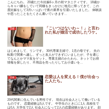
こんにちわ。 20歳ただ今妊娠6ヶ月の初マタニティです。 18歳か
らキャバ嬢をしていて同棲をきっかけに地元に帰ってきて、この
度妊娠をして3月いっぱいで夜の業界を引退いたしました。 体験談
や思ったことをたくさん書いていきます...
「こいつはないわ～！」と言わ
恋愛
れた私が婚活で成功したワケ。
はじめまして、リンです。 30代専業主婦で、1児の母です。 夫の
転勤で関東へ越し、ずっと友人ができずにいましたが、子を通じ
てなんとかママ友をゲット。専業主婦のかたわら、ネットでお得
情報を探したり、不用品を売ったりしてお小遣いを...
恋愛は人を変える！僕が出会っ
恋愛
た人たち。
20代関東に住んでいる男性です。 現在は社会人として働いている
ものです。 恋愛経験は5人です。 中学生のときにに1人 高校生で
は0人 大学生で2人 社会人になって2人の恋愛経験があります。 顔