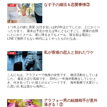
なす子の婚活＆恋愛事情③
恋愛
１つ年上の彼に異変 お付き合いは約3年ほどでしたが、とにかくべ
ったり甘々。 週末は予定が合えば常にともにすごし、授業の合間
にとにかくメール、家に帰るまでもメール、寝る前は電話と、
LINEで無料でもない時代によくやったものだなあ...
私が香港の恋人と別れたワケ
恋愛
こんにちは。アラフォーで独身の女性です。 婚活活動をしていま
した。 最近さぼり気味です。 30代に一年海外勤務をしていたと
き、付き合っていた彼とのエピソードです。 海外勤務で大変だっ
た思い出 私は昔から海外に...
アラフォー男の結婚相手が意外
婚活
過ぎる！②